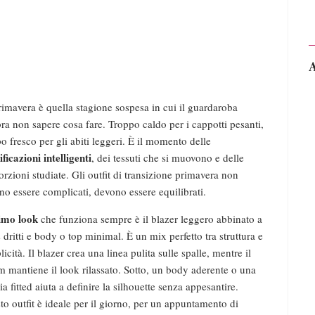
A
rimavera è quella stagione sospesa in cui il guardaroba
ra non sapere cosa fare. Troppo caldo per i cappotti pesanti,
o fresco per gli abiti leggeri. È il momento delle
ificazioni intelligenti
, dei tessuti che si muovono e delle
rzioni studiate. Gli outfit di transizione primavera non
no essere complicati, devono essere equilibrati.
imo look
che funziona sempre è il blazer leggero abbinato a
 dritti e body o top minimal. È un mix perfetto tra struttura e
icità. Il blazer crea una linea pulita sulle spalle, mentre il
m mantiene il look rilassato. Sotto, un body aderente o una
a fitted aiuta a definire la silhouette senza appesantire.
o outfit è ideale per il giorno, per un appuntamento di