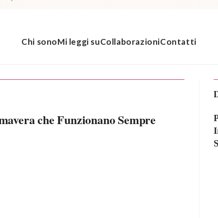
Chi sono
Mi leggi su
Collaborazioni
Contatti
D
rimavera che Funzionano Sempre
P
I
S