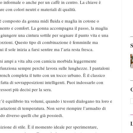
o informale o anche per un caffè in centro. La chiave è
re con colori neutri e materiali di qualità.
e è composto da gonna midi fluida e maglia in cotone o
imento e comfort. La gonna accompagna il passo, la maglia
ggiungere una cintura sottile per segnare il punto vita e una
oporzioni. Questo tipo di combinazione è femminile ma
 il sole inizia a farsi sentire ma l’aria resta fresca.
aloni ampi a vita alta con camicia morbida leggermente
e funziona sempre perché lavora sulle lunghezze. I pantaloni
trench completa il tutto con un tocco urbano. È il classico
atta di sovrapposizioni intelligenti. Puoi indossarlo con
C
essori più decisi per la sera.
è equilibrio tra volumi, quando i tessuti dialogano tra loro e
variazioni di temperatura. Non serve riempire l’armadio di
o diverso quelli che già possiedi.
L
izione di stile. È il momento ideale per sperimentare,