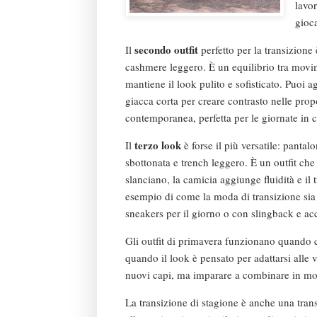
lavor
gioca
secondo outfit
Il
perfetto per la transizion
cashmere leggero. È un equilibrio tra mov
mantiene il look pulito e sofisticato. Puoi a
giacca corta per creare contrasto nelle pr
contemporanea, perfetta per le giornate in cui
terzo look
Il
è forse il più versatile: pant
sbottonata e trench leggero. È un outfit ch
slanciano, la camicia aggiunge fluidità e il 
esempio di come la moda di transizione sia f
sneakers per il giorno o con slingback e acc
Gli outfit di primavera funzionano quando c’
quando il look è pensato per adattarsi alle 
nuovi capi, ma imparare a combinare in mod
La transizione di stagione è anche una trans