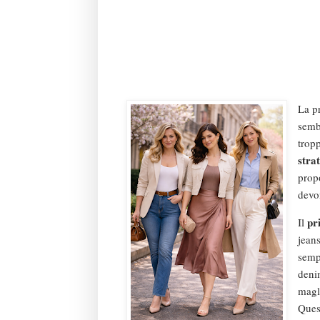
La p
semb
tropp
strat
propo
devo
pr
Il
jeans
sempl
deni
magli
Quest