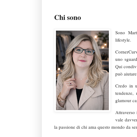
Chi sono
Sono Mart
lifestyle.
CornerCurv
uno sguardo
Qui condivi
può aiutare
Credo in u
tendenze, 
glamour cap
Attraverso 
vale davver
la passione di chi ama questo mondo da se