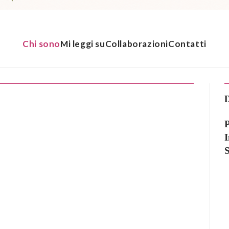
Chi sono
Mi leggi su
Collaborazioni
Contatti
D
P
I
S