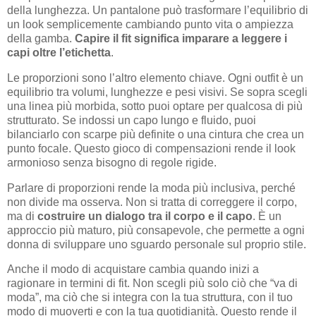
della lunghezza. Un pantalone può trasformare l’equilibrio di
un look semplicemente cambiando punto vita o ampiezza
della gamba.
Capire il fit significa imparare a leggere i
capi oltre l’etichetta
.
Le proporzioni sono l’altro elemento chiave. Ogni outfit è un
equilibrio tra volumi, lunghezze e pesi visivi. Se sopra scegli
una linea più morbida, sotto puoi optare per qualcosa di più
strutturato. Se indossi un capo lungo e fluido, puoi
bilanciarlo con scarpe più definite o una cintura che crea un
punto focale. Questo gioco di compensazioni rende il look
armonioso senza bisogno di regole rigide.
Parlare di proporzioni rende la moda più inclusiva, perché
non divide ma osserva. Non si tratta di correggere il corpo,
ma di
costruire un dialogo tra il corpo e il capo
. È un
approccio più maturo, più consapevole, che permette a ogni
donna di sviluppare uno sguardo personale sul proprio stile.
Anche il modo di acquistare cambia quando inizi a
ragionare in termini di fit. Non scegli più solo ciò che “va di
moda”, ma ciò che si integra con la tua struttura, con il tuo
modo di muoverti e con la tua quotidianità. Questo rende il